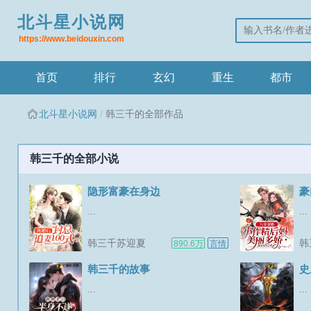
北斗星小说网
https://www.beidouxin.com
首页
排行
玄幻
重生
都市
北斗星小说网
韩三千的全部作品
韩三千的全部小说
隐形富豪在身边
豪
...
...
韩三千苏迎夏
韩
890.6万
言情
韩三千的故事
史
...
...