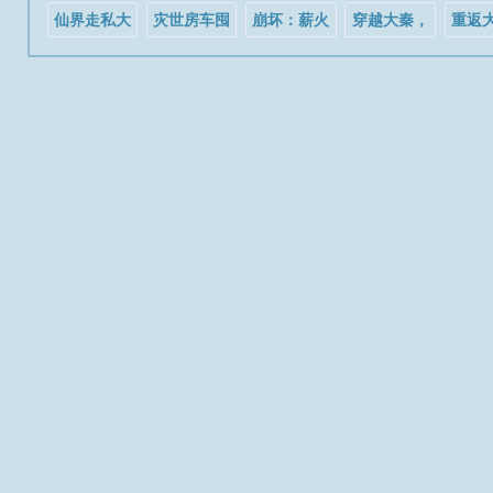
仙界走私大
灾世房车囤
崩坏：薪火
穿越大秦，
重返
鳄
货求生
传承，星火
开局单挑文
开局
不灭
武百官
神辅