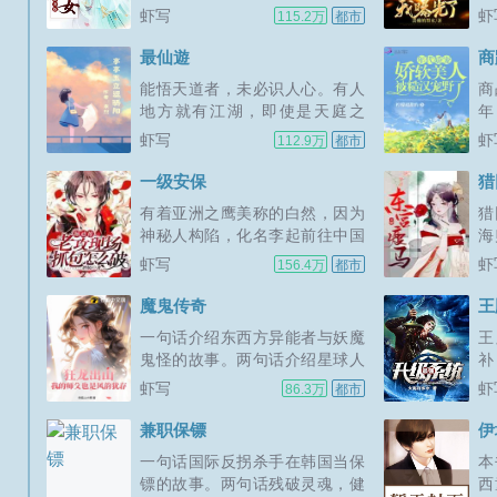
以华人为主群体。从一个临时拼
寻
虾写
虾
115.2万
都市
凑的赏金猎人队伍开始，向读者
的
展示一个神秘多彩，又波澜壮阔
字
最仙遊
商
的职业猎人世界。为了法律，为
能悟天道者，未必识人心。有人
商
了正义，或者只是为了赏金。只
地方就有江湖，即使是天庭之
年
要价码合适，即使需要面对飞天
上。若人人无为，无争无欲无
的
虾写
虾
112.9万
都市
大盗...
望，处处犹如死水。修仙本是逆
报
天，七情六欲人之本性，忘情无
食
一级安保
猎
欲成仙...
对
有着亚洲之鹰美称的白然，因为
猎
很
神秘人构陷，化名李起前往中国
海
是
听海市成为一名普通的保安寻找
私
虾写
虾
156.4万
都市
的.
事情真相。缺少高科技武装，缺
传
乏后勤，他还是亚洲之鹰吗？伴
而
魔鬼传奇
王
随中国的发展，国际大盗暴力组
敌
一句话介绍东西方异能者与妖魔
王
织杀手集团等等看见了中国潜在
没
鬼怪的故事。两句话介绍星球人
补
的...
网游
间，东西方异能者与妖魔鬼怪的
沉
虾写
虾
86.3万
都市
故事。三句话介绍十X本完本VIP
吧
作品，虾虽小众，但属精品。PS
大
兼职保镖
伊
借用地球的部分结构套用在星球
无
一句话国际反拐杀手在韩国当保
本
之中，本书描写的星球，名字...
中
镖的故事。两句话残破灵魂，健
西
牌