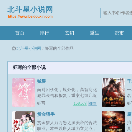
北斗星小说网
https://www.beidouxin.com
首页
排行
玄幻
重生
都市
北斗星小说网
虾写的全部作品
虾写的全部小说
贼警
千
面对团伙化，境外化，高智商化
一
犯罪袭击和报复，重案七组几近
名
解散。左罗临危受命成为七组组
奸
虾写
虾
158.5万
都市
长，以水逆计划招募苏诚，精诚
末
合作，取长补短，重建七组辉
文
赏金猎手
腐
煌。但作为不法之徒的苏诚会真
不
赏金猎人乃万恶之源美帝的合法
拟
心帮助左罗吗？全面布局，奇思
本
职业。本书以唐人城为立足点，
具
妙想，...
20