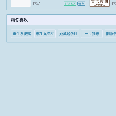
壮身躯，自我救赎，浴火重生。
际
虾写
虾
128.5万
都市
PS本书故事与中国没有任何关
含
联。PS2第十八本VIP，虽小众，
力
但本本完结。...
式
猜你喜欢
天
重生系统赋
孪生兄弟互
她藏起孕肚
一世独尊
阴阳
我梦中工作
换人生[娱乐
离婚，厉总
现实发达
圈]
全球疯找