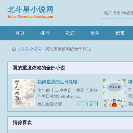
北斗星小说网
https://www.beidouxin.com
首页
排行
玄幻
重生
都市
北斗星小说网
翼的重度依赖的全部作品
翼的重度依赖的全部小说
妈妈是我的生日礼物
少年的十二岁生日，收到了最好
不
的生日礼物helliphellip...
勇
在
翼的重度依赖
翼
2.3万
都市
有
疑
一
猜你喜欢
内
凌