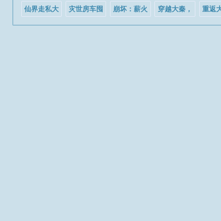
仙界走私大
灾世房车囤
崩坏：薪火
穿越大秦，
重返
鳄
货求生
传承，星火
开局单挑文
开局
不灭
武百官
神辅