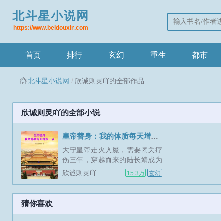
北斗星小说网
https://www.beidouxin.com
首页
排行
玄幻
重生
都市
北斗星小说网
欣诚则灵吖的全部作品
欣诚则灵吖的全部小说
皇帝替身：我的体质每天增加一点
大宁皇帝走火入魔，需要闭关疗
伤三年，穿越而来的陆长靖成为
他的替身，坐拥三宫六院七十二
欣诚则灵吖
15.3万
玄幻
妃。奈何曹公公虎视眈眈，威胁
陆长靖只准看不准用，否则杀无
赦。幸好穿越的时候融合了特殊
猜你喜欢
奇物，获得不朽魔体，体质每天
都能够增加一点。普通人体质为