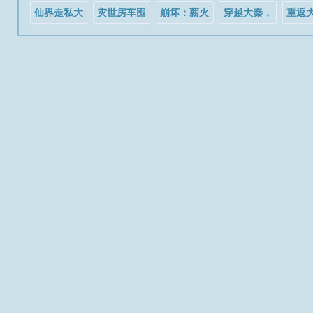
一点，陆...
仙界走私大
灾世房车囤
崩坏：薪火
穿越大秦，
重返
鳄
货求生
传承，星火
开局单挑文
开局
不灭
武百官
神辅