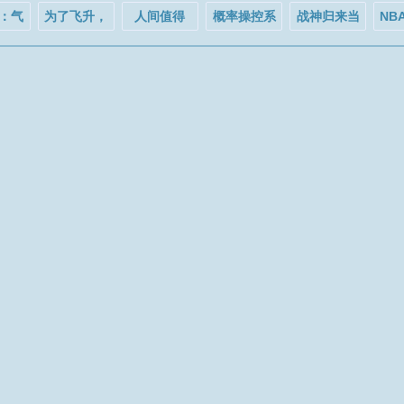
：气
为了飞升，
人间值得
概率操控系
战神归来当
NB
后炮
我只好去做
统
奶爸
大
疯了
游戏了
守