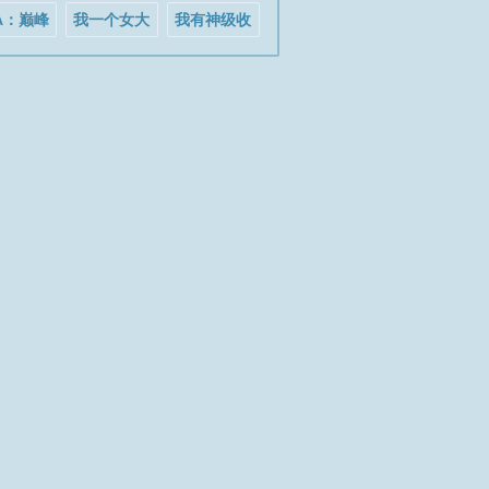
A：巅峰
我一个女大
我有神级收
鲨鱼，镇
学生，会画
益系统
篮下！
符很合理吧