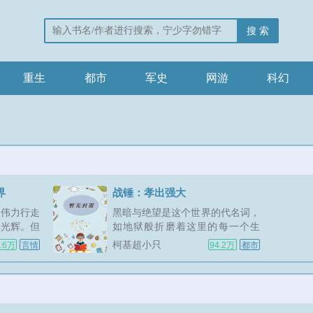
搜 索
重生
都市
军史
网游
科幻
界
战锤：孝出强大
的伟力行走
黑暗与绝望是这个世界的代名词，
的光辉。但
如地狱般折磨着这里的每一个生
笑。人类的
命，但这一次，命运却开了个小小
柯基超小只
.6万
言情
94.2万
都市
这个世界唯
的玩笑，让本应遗忘的骑士焕发了
。啊！你说
新的生命。　　望着饱受苦难的帝
什么关系，
国，伟大的第二军团原体，骑士中
...
的骑士，战帅中的战帅，莫德
雷…...