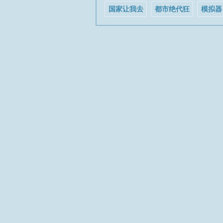
国家让我去
都市绝代狂
模拟器
当猫
医
运被偷
灰她杀