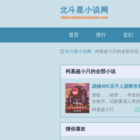
北斗星小说网
https://www.beidouxin.com
首页
排行
玄幻
北斗星小说网
柯基超小只的全部作品
柯基超小只的全部小说
战锤40K乐子人拯救世
黑暗，，绝望，，帝皇
在银河，试图重现人类
命运却开了个小小的玩
柯基超小只
32
命运早已被邪神操纵，
有黑暗和战争才是永恒
的都对，但是这个我有
猜你喜欢
我只是个日子人我喜欢乐子