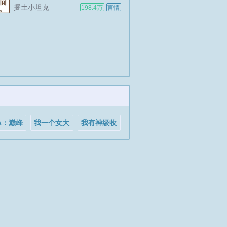
处，将他扫地出门！离婚后，肖倾
掘土小坦克
198.4万
言情
城才得知，自己拥有的一切原来都
是他给的！她后悔想复婚，却发现
叶天策身边已经有九个绝色女神，
各个比她优秀百倍！第...
A：巅峰
我一个女大
我有神级收
鲨鱼，镇
学生，会画
益系统
篮下！
符很合理吧