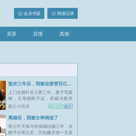
会员书架
阅读记录
灵异
言情
其他
蛰伏三年后，我被迫接管百亿家产！
上门女婿叶辰入赘三年。妻子骂废
物，丈母娘瞧不起，亲戚冷眼旁
观。起得比鸡早，睡得比狗晚。处
掘土小坦克
461.6万
都市
处看人脸色。上门女婿怎么了？倒
插门又怎么了？三十年河东三十年
离婚后，我被女神倒追了
河西！当初你们对我爱答不理，今
简介叶天策与肖倾城结婚三年，当
天我让你们高攀不起！...
她平步青云后，开始嫌弃他一无是