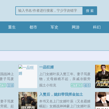
搜 索
重生
都市
军史
网游
科幻
一品狂婿
镇国战神上
上门女婿叶辰入赘三年。妻子骂废
妻子骂废
物，丈母娘瞧不起，亲戚冷眼旁
戚冷眼旁
观。　　起得比鸡早，睡得比狗
掘土小坦克
57万
言情
477.8万
都市
比狗晚。处
晚。　　处处看人脸色。　　上门
怎么了？倒
女婿怎么了？　　倒插门又怎么
入赘后，媳妇带我挥金如土
了？　　三十年河东三十年河
。妻子骂废
本书又名上门女婿叶辰（又名霸婿
西！　　金鳞岂是池中物？　　当
眼旁观。起
崛起）女婿战神神豪上门女婿叶辰
初你们对我爱答不理...