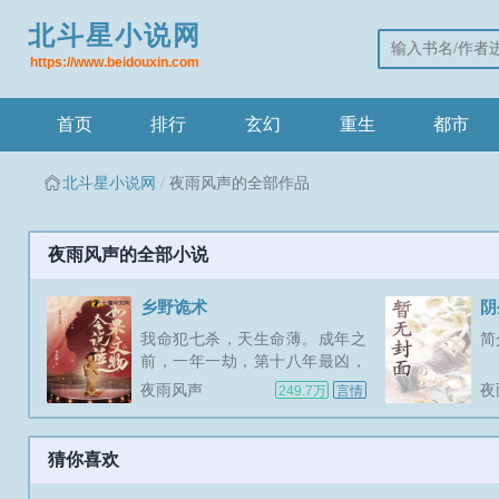
北斗星小说网
https://www.beidouxin.com
首页
排行
玄幻
重生
都市
北斗星小说网
夜雨风声的全部作品
夜雨风声的全部小说
乡野诡术
阴
我命犯七杀，天生命薄。成年之
简介
前，一年一劫，第十八年最凶，
名为生死劫。爷爷为我挡下十七
夜雨风声
夜
249.7万
言情
劫，在我生死劫来临前他去世
了。他断气之前带走十七个纸
人，它们是我的报应...
猜你喜欢