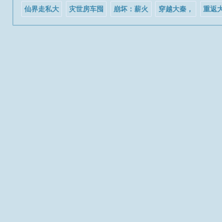
仙界走私大
灾世房车囤
崩坏：薪火
穿越大秦，
重返
鳄
货求生
传承，星火
开局单挑文
开局
不灭
武百官
神辅