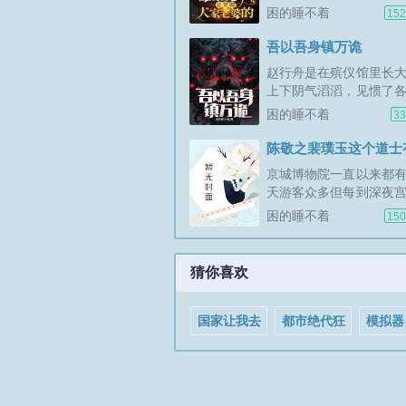
重，提着灯笼的宫女，
困的睡不着
15
太监还有穿着黄马褂的
市，我们陈家三代人镇
吾以吾身镇万诡
院百年，...
赵行舟是在殡仪馆里长
上下阴气滔滔，见惯了
离的事，因为他们赵家
困的睡不着
33
的镇馆人。后来有一天
道，除了他这个镇馆以
里看门的老大爷，火化
京城博物院一直以来都
开灵车的司机甚至所长
天游客众多但每到深夜
不是简单的货...
重，提着灯笼的宫女，
困的睡不着
15
太监还有穿着黄马褂的
市，我们陈家三代人镇
院百年，镇一方邪魅，
猜你喜欢
守宫八方，安稳太平，
天走出宫中...
国家让我去
都市绝代狂
模拟器
当猫
医
运被偷
灰她杀