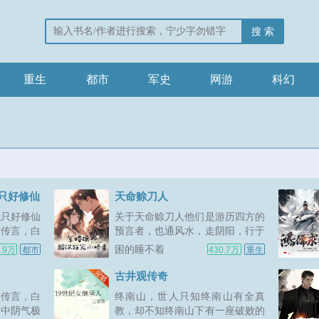
搜 索
重生
都市
军史
网游
科幻
只好修仙
天命赊刀人
我只好修仙
关于天命赊刀人他们是游历四方的
有传言，白
预言者，也通风水，走阴阳，行于
宫中阴气极
世间的时候永远都身背一包菜刀和
困的睡不着
4.9万
都市
430.7万
重生
抬着轿子的
剪刀，所过之处所见之事通常都会
侍卫招摇过
留下个邪门至极的预言。这把菜刀
古井观传奇
守京城博物
你且留下，五年后你家中老人若死
有传言，白
终南山，世人只知终南山有全真
三煞五疾，
于痨病，我再过来收钱这把剪刀你
宫中阴气极
教，却不知终南山下有一座破败的
且留下，等你孩...