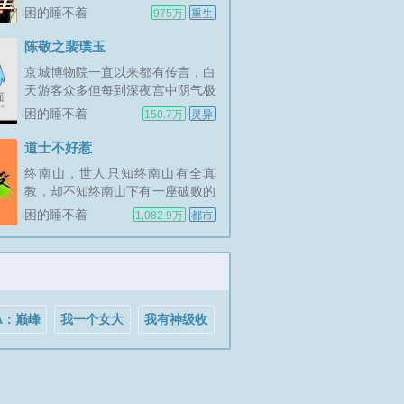
道观。那一天，古井观的人横空出
困的睡不着
975万
重生
世，从此名冠天下！古井观唯一扣
扣群683117908，进群需要验
陈敬之裴璞玉
证，请备注你在...
京城博物院一直以来都有传言，白
天游客众多但每到深夜宫中阴气极
重，提着灯笼的宫女，抬着轿子的
困的睡不着
150.7万
灵异
太监还有穿着黄马褂的侍卫招摇过
市，我们陈家三代人镇守京城博物
道士不好惹
院百年，镇一方邪魅，三煞五疾，
终南山，世人只知终南山有全真
守宫八方，安稳太平，直到我有一
教，却不知终南山下有一座破败的
天走出宫中...
道观。世人只知茅山善捉鬼，天师
困的睡不着
1,082.9万
都市
精辟邪，杨公会风水，却不知古井
观人最懂天道。那一天，古井观的
人横空...
A：巅峰
我一个女大
我有神级收
鲨鱼，镇
学生，会画
益系统
篮下！
符很合理吧