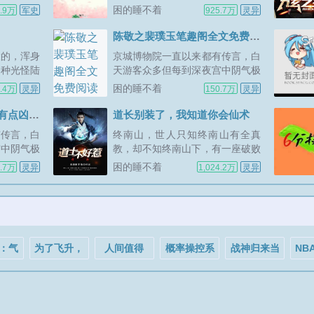
抬着轿子的
道观。世人只知茅山善捉鬼，天师
困的睡不着
2.9万
军史
925.7万
灵异
侍卫招摇过
精辟邪，杨公会风水，却不知古井
守京城博物
观人最懂天道。那一天，古井观的
陈敬之裴璞玉笔趣阁全文免费阅读
人横空出世，从此名冠天下！...
大的，浑身
京城博物院一直以来都有传言，白
各种光怪陆
天游客众多但每到深夜宫中阴气极
就是传说中
重，提着灯笼的宫女，抬着轿子的
困的睡不着
.4万
灵异
150.7万
灵异
赵行舟才知
太监还有穿着黄马褂的侍卫招摇过
外，殡仪馆
市，我们陈家三代人镇守京城博物
陈敬之裴璞玉这个道士有点凶小说免费在线阅读
道长别装了，我知道你会仙术
班的班长，
院百年，镇一方邪魅，三煞五疾，
有传言，白
终南山，世人只知终南山有全真
，哪一个都
守宫八方，安稳太平，直到我有一
宫中阴气极
教，却不知终南山下，有一座破败
天走出宫中...
抬着轿子的
的道观。那一天，古井观的人横空
困的睡不着
0.7万
灵异
1,024.2万
灵异
侍卫招摇过
出世。从此，名冠天下！...
守京城博物
三煞五疾，
直到我有一
：气
为了飞升，
人间值得
概率操控系
战神归来当
NB
后炮
我只好去做
统
奶爸
大
疯了
游戏了
守