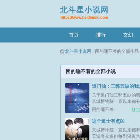
北斗星小说网
https://www.beidouxin.com
首页
排行
玄幻
北斗星小说网
困的睡不着的全部作品
困的睡不着的全部小说
道门仙：三弊五缺的我
关于道门仙三弊五缺的
京城博物院一直以来都
天游客众多但每到深夜
困的睡不着
14
重，提着灯笼的宫女，
太监还有穿着黄马褂的
这个道士有点凶
市，我们陈家三代人镇
京城博物院一直以来都
院百年，镇一方邪魅，
天游客众多但每到深夜
守宫八方，安稳太平...