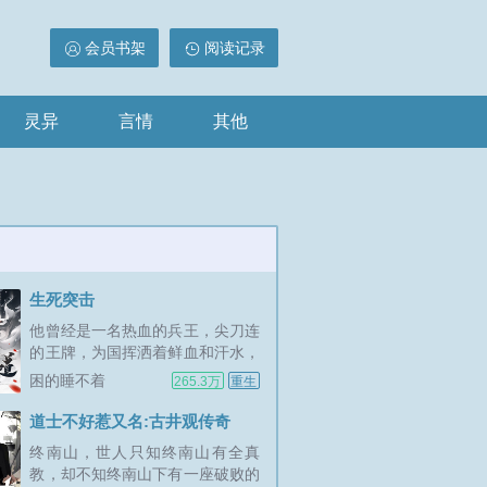
会员书架
阅读记录
灵异
言情
其他
生死突击
他曾经是一名热血的兵王，尖刀连
的王牌，为国挥洒着鲜血和汗水，
当他褪去一身峥嵘回到现实生活中
困的睡不着
265.3万
重生
只想当一个普通人，却发现一个残
酷的命运正在等待着他！那个等了
道士不好惹又名:古井观传奇
他十年，惊艳了他整个青春的女
终南山，世人只知终南山有全真
人，竟被他人所辱惨死，一场生与
教，却不知终南山下有一座破败的
死的较量展开。...