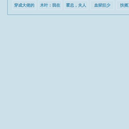
他。罗嘉看着...
穿成大佬的
木叶：我在
霍总，夫人
血狱狂少
扶摇
小仙女
忍界肝经验
的十个哥哥
又来催离婚
了