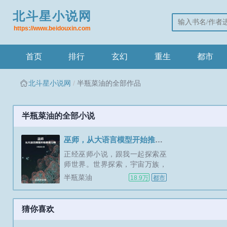
北斗星小说网
https://www.beidouxin.com
首页
排行
玄幻
重生
都市
北斗星小说网
半瓶菜油的全部作品
半瓶菜油的全部小说
巫师，从大语言模型开始推理万物
正经巫师小说，跟我一起探索巫
师世界。世界探索，宇宙万族，
神秘历史，听我慢慢道来。罗嘉
半瓶菜油
18.9万
都市
穿越后，发现自己竟然在巫师学
徒的试炼之中。但由于出身平
民，对巫师一无所知，更糟糕的
猜你喜欢
是其他平民已经被同样参加试炼
的贵族们杀光了。下一个就是