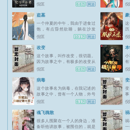
经如此。索性就来感叹一番。近
恭
倪匡
倪
6.6万
网游
遇，一...
蔡，
来的最大发现是要在一群生命基
永
因中充满了权性愚昧和麻木的人
分
盗墓
豪
的心目中，成为伟人，再容易不
撰
一个仲夏的中午，我由于进食过
这
过。只要先把那些人天生应该有
各
饱，有点昏然欲睡，躺在沙发
历
的一切全部抢夺过来，然后再对
表
上，在聆听着一卷十分奇特的录
衍
倪匡
倪
10.1万
网游
那些...
拿
音带，录音带是一位职业十分奇
趣
特的人寄来的。这个人所从事的
部
改变
本
职业，据他自称，全世界能干他
中
这个故事，叫作改变，很切题。
小
这一行的，不过三十人。当然，
赌
因为故事之中，有极多的改变从
有
滥竽充数的人不算，真正有专业
都
齐白手命形态的改变，到我改了
顾
倪匡
倪
6.6万
网游
水准的，只...
果
主意去找古墓，都是改变。地球
也
上以至宇宙间，一切事物，都不
么
病毒
变
断在改变，变化或大或小，肯定
寂
这个故事名为病毒，在我记述的
变
都在变。改变，是绝对正常的一
北
故事之中，曾有一个人物，外号
事
种自然现象。曾有人对公众（或
吧
病毒，是盗墓人，这个故事，与
类
倪匡
倪
6.1万
网游
个人）作...
出
之无关，说的是真正病毒。或认
想
为，故事主角，认为自己的人类
故
魂飞魄散
祸
公敌，是太过份的想法，那么，
已
很多人围聚在一个人的身边，准
祸
请试试告诉一些自命为人民救星
可
备听他讲故事，被围住的，就是
一
的人，说他们是受了极权病毒的
进