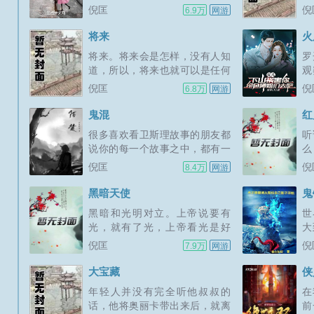
鼎鼎大名的那位先生。原振侠反
不
倪匡
倪
6.9万
网游
入侵，做...
以
倒坐得相当远，在灯光不是那么
事
明亮的一个角落，缓缓转动手中
了
将来
火
的酒杯。一则，他已经知道了各
所
将来。将来会是怎样，没有人知
罗
人要那位先生说的故事内容二
个
道，所以，将来也就可以是任何
观
则，他也知道，那位先生不会详
的
样子，任凭你去想，想得出来的
人
倪匡
倪
6.8万
网游
细说他的...
故
花样，都可以是将来。故事中的
是
设想是，高级生物的生活方式，
的
鬼混
红
在将来，必然趋向单一独处，而
宙
很多喜欢看卫斯理故事的朋友都
听
不是群居。这种设想，听来有点
地
说你的每一个故事之中，都有一
么
不可思议。如果每一个人身上的
的
定的想表现的主题。答是，多少
海
倪匡
倪
8.4万
网游
几亿个细...
促
有一点，虽然说一直在说文可以
是
不载道，但有载道的机会，不妨
理
黑暗天使
鬼
也载上多少，总以不妨碍小说的
了
黑暗和光明对立。上帝说要有
世
好看程度为准则。会看的，看得
门
光，就有了光，上帝看光是好
大
出门道来，不会看的，只看热闹
墙
的，就把光暗分开了。这是上帝
织
倪匡
倪
7.9万
网游
可...
子
创造天地第一日的情景。于是，
村
就有了光明和黑暗。天使当然应
大
大宝藏
侠
该属于光明，黑暗中怎么会有天
个
年轻人并没有完全听他叔叔的
在
使？背叛了上帝，天使因而堕落
到
话，他将奥丽卡带出来后，就离
前
成为魔鬼，撤旦也可以出现在耶
界