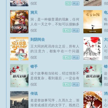
方，一处所在，原来就是荒芜
子
倪匡
倪
8万
网游
出于峭壁之...
也
的，那不叫废墟，一定要曾经辉
射
煌过，曾经繁华过，曾经闪耀
接
洞天
电
过，曾经美好过，而由于种种可
得
洞，是一种极普通的现象，任何
电
测或不可测的原因，辉煌不再，
欢
人在一天之中，不知可以接触多
种
繁华消失，闪耀逝去，美好隐
的
少大大小小形状不同深浅不同形
发
倪匡
倪
8.4万
网游
没，这个所在，...
芒
成原因不同的洞，绝无可能一个
起
人一天之中，见不到一个洞。可
类
到阴间去
大
是，是不是留意过，洞是一种十
个
王大同的死讯传出之后，所有人
人
分奇特的现象！洞，永远只有一
不
的注意力，都集中在一个问题
可
个洞，而没有半个洞。如果将一
在
上，李宣宣到哪里去了？李宣宣
仍
倪匡
倪
6.4万
网游
个...
在
是驾驶卫斯理那辆独一无二的车
有
子离去的。不必警方出甚么力去
分
错手
错
搜寻，卫斯理就知道他的车子，
势
这个故事相当轻松，经过情形不
这
在甚么地方，那是一个绝不应该
阵
是很复杂，看到最后，一定会有
如
出现汽车的地方──这至少证明，
动
很多人说没有完。当然不是，刘
故
倪匡
倪
8.4万
网游
李宣宣到...
证
根生的故事，是另一个精彩曲折
来
的故事，在适当的时候，会有详
非
传说
消
细的记述，不属于错手这个故事
游
老是替故事写序，久而久之，渐
十
的范围。在适当时机还未曾来到
要
渐变成感言式的文字了。既然已
心
之前，大家不妨设想一下他的遭
时