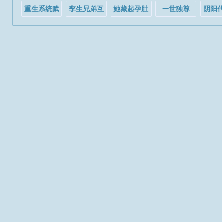
信
重生系统赋
孪生兄弟互
她藏起孕肚
一世独尊
阴阳
我梦中工作
换人生[娱乐
离婚，厉总
现实发达
圈]
全球疯找