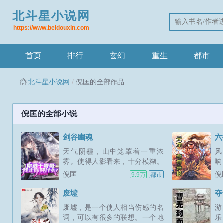
北斗星小说网
https://www.beidouxin.com
首页
排行
玄幻
重生
都市
北斗星小说网
倪匡的全部作品
倪匡的全部小说
剑谷幽魂
六
天气阴霾，山中笼罩着一重浓
风
雾。使得人影看来，十分模糊。
响
但那个兀立在石坪中央，身形高
势
倪匡
倪
9.9万
都市
大，白髯飘胸，满面红光，貌如
面
天神似的那个老者，却是人人都
旗
废墟
夺
可以将他看得十分清楚。这片石
上
废墟，是一个使人相当伤感的名
游
坪，乃是著名的华山天狗坪，约
省
词，可以有很多的联想。一个地
乐
有七八丈见方，在天狗峰上，突
辄