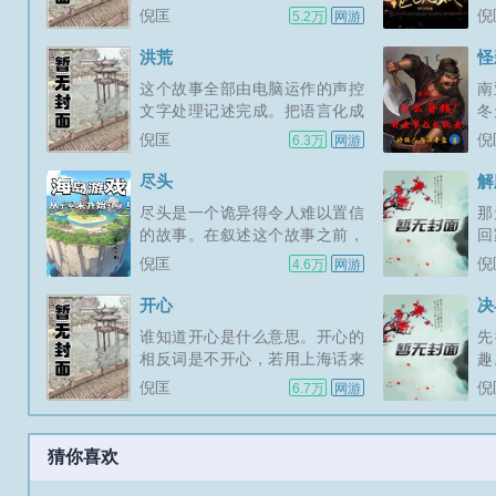
她而去，而不是和她在一起，与
兄
倪匡
倪
5.2万
网游
和华面前，黑...
他叔叔那样的说法，和她去罗曼
欢。
蒂克谈情。不过这一次，他也没
洪荒
怪
有躲起来，而是回他最喜欢的远
这个故事全部由电脑运作的声控
南
东的一个大城市中，像是甚么事
文字处理记述完成。把语言化成
冬
都没有发生一样，住了下来。在
文字，是最新的科技科学家在今
冽
倪匡
倪
6.3万
网游
表面上看来...
年年初才推出他们的研究成果，
然
供大众使用。首先推出的是中国
天
尽头
解
语系统，大概是由于使用中国语
在
尽头是一个诡异得令人难以置信
那
的人数聚多，而汉字入电脑又特
面
的故事。在叙述这个故事之前，
回
别困难的缘故。这种最新的科学
蔚
先要说几句题外话。不久之前，
白
倪匡
倪
4.6万
网游
技术，解...
样
我接到一封自加拿大寄来的信，
仍
写得很长，寄信来的，是我不相
跨
开心
决
识的三个年轻人，他们都在大学
一
谁知道开心是什么意思。开心的
先
就读，他们和我讨论了一些科学
情
相反词是不开心，若用上海话来
趣
上的问题之后，用挪揄口气问为
惊
说，似乎效果更突出勿开心。人
某
倪匡
倪
6.7万
网游
什么那...
知
生，开心的时候和勿开心时候，
发
大都由自己的心境来决定。你开
那
心，就开心你勿开心，就会勿开
个
猜你喜欢
心听来像废话，却大有道理。...
为
多