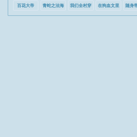
二话不说...
百花大帝
青蛇之法海
我们全村穿
在狗血文里
随身
佛缘
九零啦
做老师[快穿]
扇