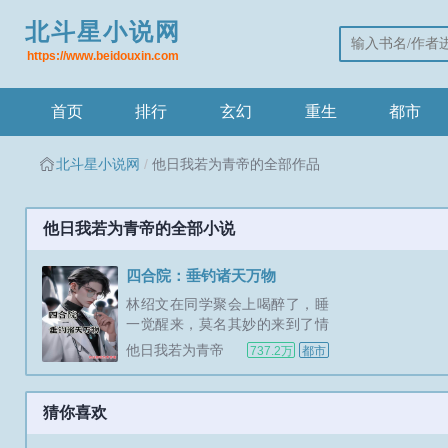
北斗星小说网
https://www.beidouxin.com
首页
排行
玄幻
重生
都市
北斗星小说网
他日我若为青帝的全部作品
他日我若为青帝的全部小说
四合院：垂钓诸天万物
林绍文在同学聚会上喝醉了，睡
一觉醒来，莫名其妙的来到了情
满四合院的世界，成为了北京中
他日我若为青帝
737.2万
都市
医学院的优异毕业生林绍文。他
现在刚刚大学毕业，现在面临着
选择，是去协和医院当一名前途
猜你喜欢
无量的正式医生，还是去轧钢厂
当一名默默无闻的厂医。林绍文