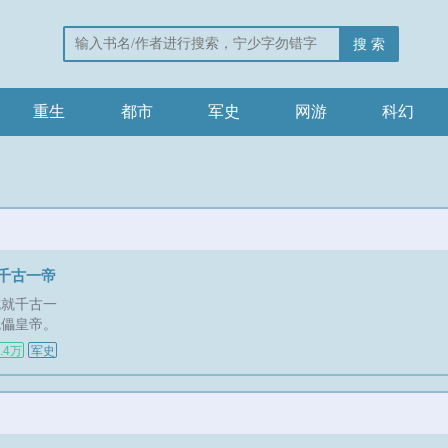
搜 索
重生
都市
军史
网游
科幻
千古一帝
成就千古一
傀儡皇帝。
甘居于人
0.4万
军史
万里江山一
盛世！王图
夫当铸万世