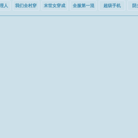
理人
我们全村穿
末世女穿成
全服第一混
超级手机
阴
九零啦
七零女主的
分王[星际]
白莲花继姐