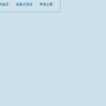
夫如玉
仙途之符运
神鬼之家
通天