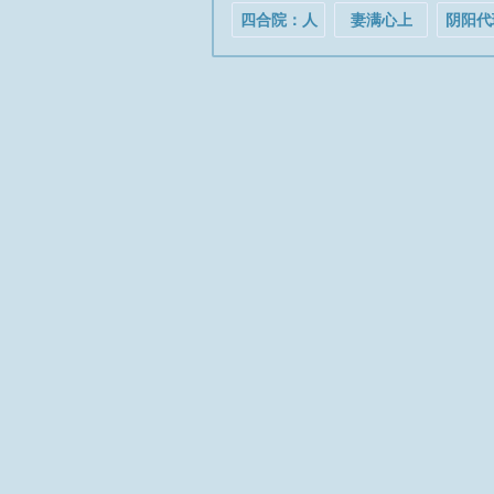
四合院：人
妻满心上
阴阳代
间清醒许大
茂