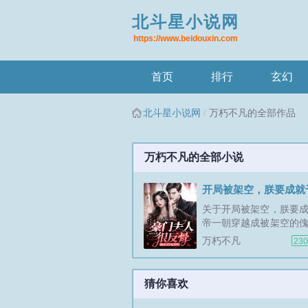
北斗星小说网
https://www.beidouxin.com
首页
排行
玄幻
北斗星小说网
万朽不凡的全部作品
万朽不凡的全部小说
开局被架空，朕要成就
关于开局被架空，朕要
帝一朝穿越成被架空的
重活一世成帝皇，岂能
万朽不凡
23
下？怀拥美人何羡仙，
望收！镇杀宵小，开创
霸业，一统天下！大丈
猜你喜欢
之功，成就千古一帝！...