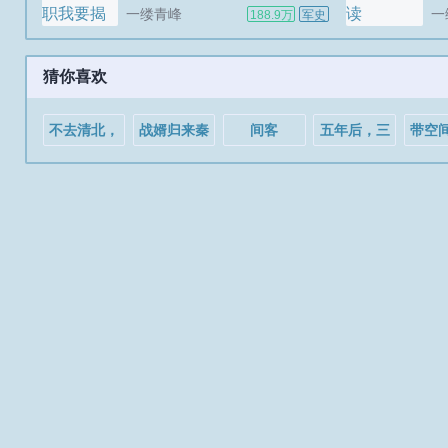
一缕青峰
一
188.9万
军史
猜你喜欢
不去清北，
战婿归来秦
间客
五年后，三
带空
刚进中科院
朗苏倾慕
个小奶团掀
女尊
就评国士？
翻帝国集团
真