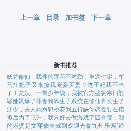
上一章
目录
加书签
下一章
新书推荐
妖龙修仙，我养的莲花不对劲！
重返七零：军
营扛把子又来撩我
宠妾灭妻？这王妃我不当
了！
文娱：一首少年说，我被官方盛赞
寒门婆
婆她飒爆了
罪妻
我靠生子系统在修仙界长生了
沈少，夫人她命犯桃花
我五行缺你
恋爱要在模
拟后
为了飞升，我只好去做游戏了
四合院：我
的老婆是文丽
傻夫驾到
欢迎光临九州乐园[经