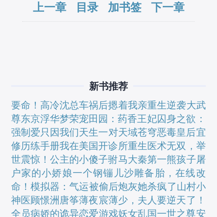
上一章
目录
加书签
下一章
新书推荐
要命！高冷沈总车祸后摁着我亲
重生逆袭大武
尊
东京浮华梦
荣宠田园：药香王妃
囚身之欲：
强制爱
只因我们天生一对
天域苍穹
恶毒皇后宜
修历练手册
我在美国开诊所
重生医术无双，举
世震惊！
公主的小傻子驸马
大秦第一熊孩子
屠
户家的小娇娘
一个钢镚儿
沙雕备胎，在线改
命！
模拟器：气运被偷后炮灰她杀疯了
山村小
神医
顾憬洲唐筝薄夜宸
薄少，夫人要逆天了！
全员病娇的诡异恋爱游戏
妖女乱国
一世之尊
安