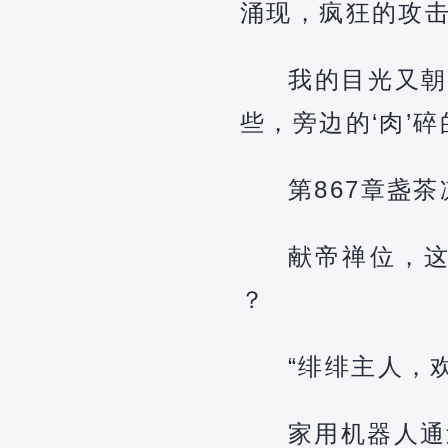
涌现，疯狂的攻
我的目光又朝
些，旁边的‘肉’
第867章盏
献帝禅位，
？
“绯绯主人，
家用机器人通