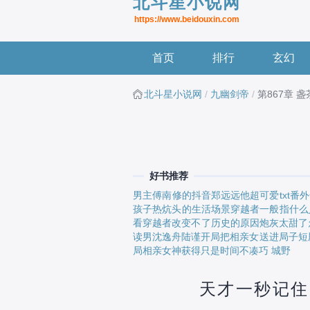
北斗星小说网
https://www.beidouxin.com
首页
排行
玄幻
北斗星小说网
九幽剑帝
第867章 
好书推荐
男主傅南修的抖音
郑远远
他超可爱txt番
孩子热炕头的生活场景
穿越者一般指什么
看
穿越者改变不了历史的原因
炮灰太甜了
读男
沈逸舟陆谨
开局把相亲女送进局子短
局相亲女神获得
只是时间不凑巧 城野
天才一秒记住【北