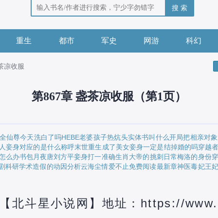
搜 索
重生
都市
军史
网游
科幻
盏茶凉收服
第867章 盏茶凉收服（第1页）
外全
仙尊今天洗白了吗HEBE
老婆孩子热炕头实体书叫什么
开局把相亲对象
人
妾身对应的是什么称呼
末世重生成了美女
妾身一定是结掉婚的吗
穿越
怎么办书包
月夜唐刘方平
妾身打一准确生肖
大帝的挑刺日常梅洛的身份
剧
科研学术造假的动因分析
云海尘情爱不止免费阅读最新章
神医毒妃王
斗星小说网】地址：https://www.bei