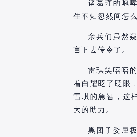
诸葛瑾的咆
生不知忽然间怎
亲兵们虽然
言下去传令了。
雷琪笑嘻嘻
着白耀眨了眨眼
雷琪的急智，这
大的助力。
黑团子委屈