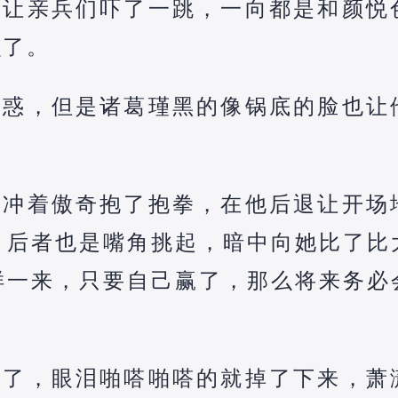
哮让亲兵们吓了一跳，一向都是和颜悦
么了。
疑惑，但是诸葛瑾黑的像锅底的脸也让
的冲着傲奇抱了抱拳，在他后退让开场
，后者也是嘴角挑起，暗中向她比了比
样一来，只要自己赢了，那么将来务必
极了，眼泪啪嗒啪嗒的就掉了下来，萧