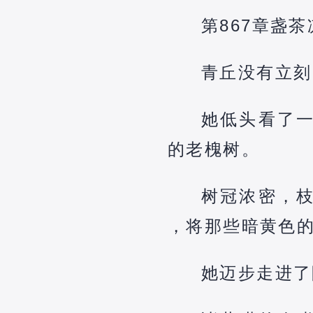
第867章盏
青丘没有立刻
她低头看了
的老槐树。
树冠浓密，
，将那些暗黄色
她迈步走进了