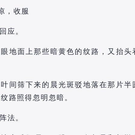
茶凉，收服
回应。
一眼地面上那些暗黄色的纹路，又抬头
枝叶间筛下来的晨光斑驳地落在那片半
的纹路照得忽明忽暗。
阵法。