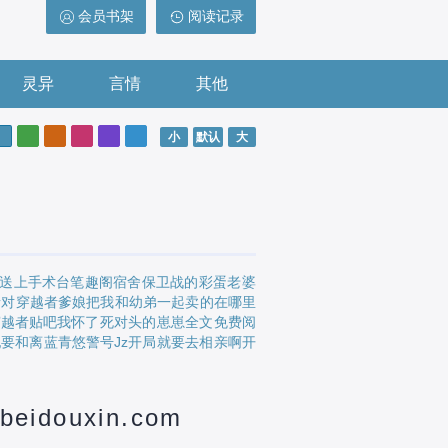
会员书架
阅读记录
灵异
言情
其他
小
默认
大
送上手术台笔趣阁
宿舍保卫战的彩蛋
老婆
者对穿越者
爹娘把我和幼弟一起卖的在哪里
穿越者贴吧
我怀了死对头的崽崽全文免费阅
妃要和离蓝青悠
警号Jz
开局就要去相亲啊
开
douxin.com