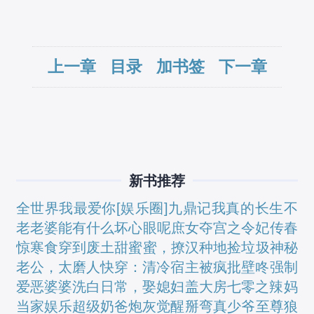
上一章
目录
加书签
下一章
新书推荐
全世界我最爱你[娱乐圈]
九鼎记
我真的长生不
老
老婆能有什么坏心眼呢
庶女夺宫之令妃传
春
惊寒食
穿到废土甜蜜蜜，撩汉种地捡垃圾
神秘
老公，太磨人
快穿：清冷宿主被疯批壁咚强制
爱
恶婆婆洗白日常，娶媳妇盖大房
七零之辣妈
当家
娱乐超级奶爸
炮灰觉醒掰弯真少爷
至尊狼