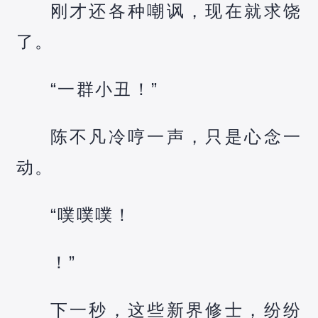
刚才还各种嘲讽，现在就求饶
了。
“一群小丑！”
陈不凡冷哼一声，只是心念一
动。
“噗噗噗！
！”
下一秒，这些新界修士，纷纷