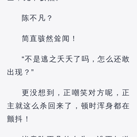
陈不凡？
简直骇然耸闻！
“不是逃之夭夭了吗，怎么还敢
出现？”
更没想到，正嘲笑对方呢，正
主就这么杀回来了，顿时浑身都在
颤抖！