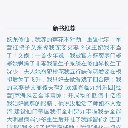
新书推荐
妖龙修仙，我养的莲花不对劲！
重返七零：军
营扛把子又来撩我
宠妾灭妻？这王妃我不当
了！
文娱：一首少年说，我被官方盛赞
寒门婆
婆她飒爆了
罪妻
我靠生子系统在修仙界长生了
沈少，夫人她命犯桃花
我五行缺你
恋爱要在模
拟后
为了飞升，我只好去做游戏了
四合院：我
的老婆是文丽
傻夫驾到
欢迎光临九州乐园[经
营]
商海风云
全球震惊：开局物价贬值十亿倍
我治好魔尊的眼睛，他说没脸活了
师姐不入爱
河,建设仙门帝国
我们全村穿九零啦
我是全能
大明星
病弱少爷重生后开挂了
我能留你到五更
[无限]
我全点了掉宝率
辅助：我能净化一切
忍