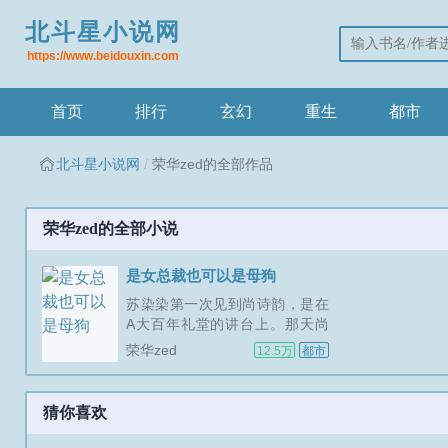
北斗星小说网
https://www.beidouxin.com
首页
排行
玄幻
重生
都市
北斗星小说网
荣华zed的全部作品
荣华zed的全部小说
是女总裁也可以是母狗
苏染染第一次见到尚诗韵，是在
A大百年礼堂的讲台上。那天尚
诗韵穿了一身剪裁利落的深灰色
荣华zed
12.5万
都市
西装，头发随意挽在脑后，站在
聚光灯下侃侃而谈人工智能的未
来图景。台下黑压压坐了两千多
猜你喜欢
个学生，苏染染坐在第三排靠走
道的位置，从尚诗韵上台的那一