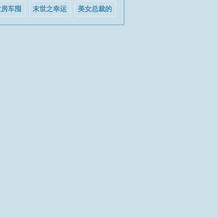
世房车囤
末世之幸运
美女总裁的
货求生
法师
贴身高手