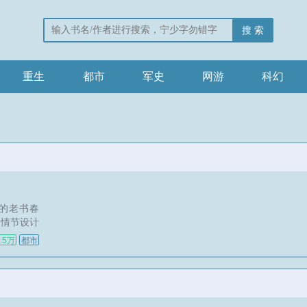
搜 索
重生
都市
军史
网游
科幻
载的老书春
病情节设计
，但是毕竟
.5万
都市
重制一下试