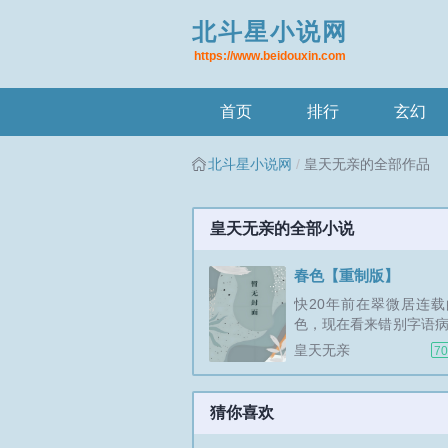
北斗星小说网
https://www.beidouxin.com
首页
排行
玄幻
北斗星小说网
皇天无亲的全部作品
皇天无亲的全部小说
春色【重制版】
快20年前在翠微居连
色，现在看来错别字语
人物重复都是一堆毛病
皇天无亲
70
是少年回忆，决定把它
试。...
猜你喜欢