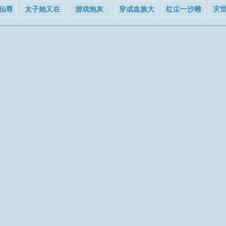
仙尊
太子她又在
游戏炮灰
穿成血族大
红尘一沙雕
灾
崽[穿
骗人打工
NPC她A爆全
佬的沙雕白
]
球
月光