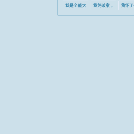
我是全能大
我凭破案，
我怀了
明星
拿下禁欲大
的小龙
理寺少卿
书