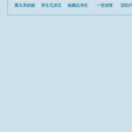
重生系统赋
孪生兄弟互
她藏起孕肚
一世独尊
阴阳
我梦中工作
换人生[娱乐
离婚，厉总
现实发达
圈]
全球疯找